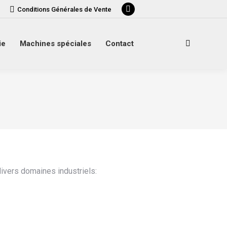
Conditions Générales de Vente
La
page
LinkedIn
ie
Machines spéciales
Contact
Recherche
s'ouvre
:
dans
une
nouvelle
fenêtre
ivers domaines industriels: